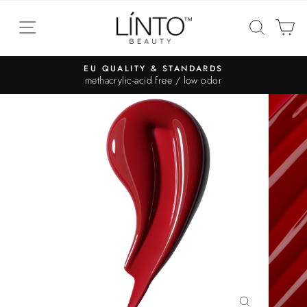
EU QUALITY & STANDARDS
methacrylic-acid free / low odor