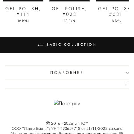
GEL POLISH,
GEL POLISH,
GEL POLISH,
#114
#023
#081
18 BYN
18 BYN
18 BYN
BASIC COLLECTION
ПОДРОБНЕЕ
Ⓒ 2016 - 2026 LiNTO™
ООО "Линто Бьюти"; УНП 193657718 от 21/11/2022 выдано
Минским горисполкомом; Регистрация в торговом реестре РБ