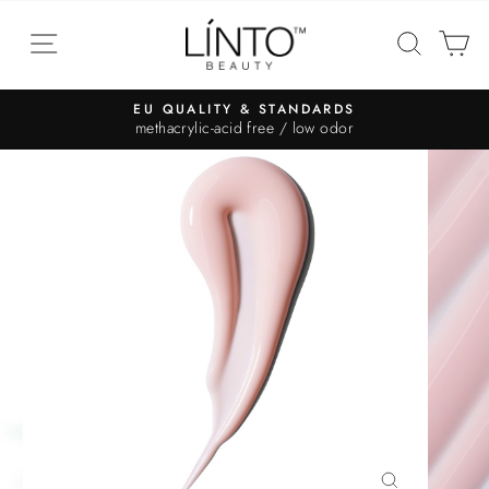
EU QUALITY & STANDARDS
methacrylic-acid free / low odor